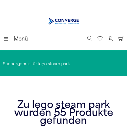
Menü
Suchergebnis für lego steam park
Zu
lego steam park
wurden
55
Produkte
gefunden