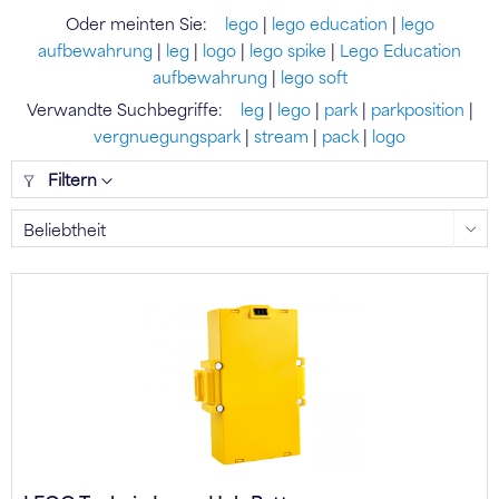
Oder meinten Sie:
lego
|
lego education
|
lego
aufbewahrung
|
leg
|
logo
|
lego spike
|
Lego Education
aufbewahrung
|
lego soft
Verwandte Suchbegriffe:
leg
|
lego
|
park
|
parkposition
|
vergnuegungspark
|
stream
|
pack
|
logo
Filtern