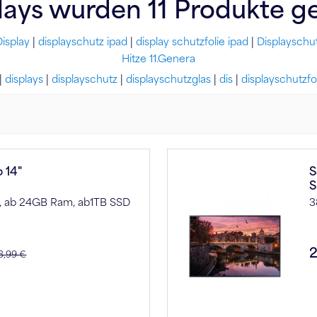
lays
wurden
11
Produkte g
isplay
|
displayschutz ipad
|
display schutzfolie ipad
|
Displayschu
Hitze 11.Genera
|
displays
|
displayschutz
|
displayschutzglas
|
dis
|
displayschutzfo
 14"
S
S
6), ab 24GB Ram, ab1TB SSD
3
2
8,99 €