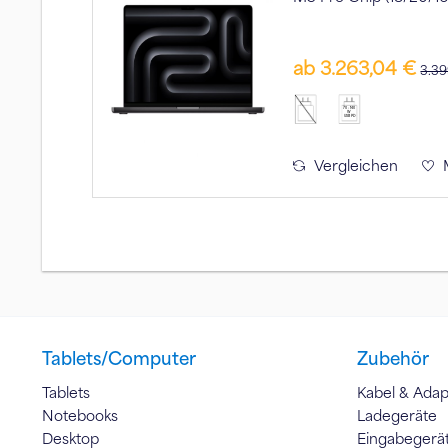
ab 3.263,04 €
3.39
70 - 140
W
USB PD
Vergleichen
Tablets/Computer
Zubehör
Tablets
Kabel & Adap
Notebooks
Ladegeräte
Desktop
Eingabegerä