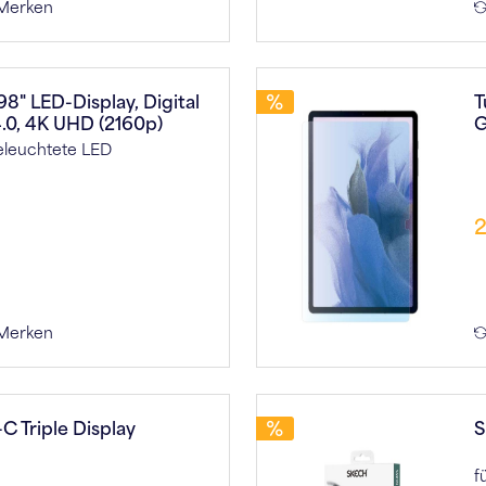
Merken
" LED-Display, Digital
T
4.0, 4K UHD (2160p)
G
beleuchtete LED
2
Merken
-C Triple Display
S
f