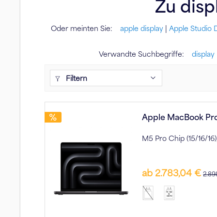
Zu
disp
Oder meinten Sie:
apple display
|
Apple Studio D
Verwandte Suchbegriffe:
display
Filtern
Apple MacBook Pro
M5 Pro Chip (15/16/1
ab 2.783,04 €
2.89
70 - 140
W
USB PD