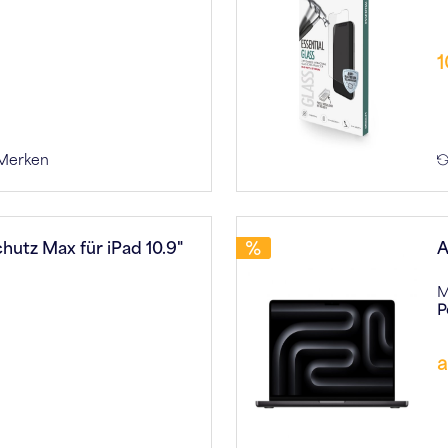
1
Merken
utz Max für iPad 10.9"
A
M
P
a