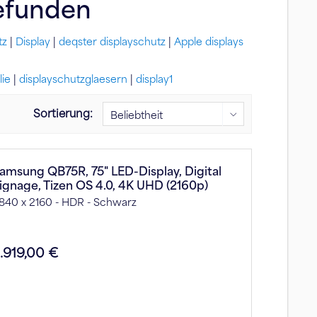
efunden
tz
|
Display
|
deqster displayschutz
|
Apple displays
lie
|
displayschutzglaesern
|
display1
Sortierung:
amsung QB75R, 75" LED-Display, Digital
ignage, Tizen OS 4.0, 4K UHD (2160p)
840 x 2160 - HDR - Schwarz
.919,00 €