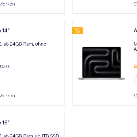
Merken
 14"
A
6), ab 24GB Ram,
ohne
M
A
a
9,00 €
Merken
 16"
6), ab 24GB Ram, ab 1TB SSD