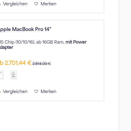
Vergleichen
Merken
pple MacBook Pro 14"
5 Chip (10/10/16), ab 16GB Ram,
mit Power
dapter
b 2.701,44 €
2.814,00 €
70 - 96
W
USB PD
Vergleichen
Merken