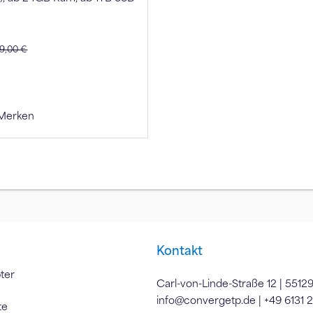
9,00 €
Merken
Kontakt
ter
Carl-von-Linde-Straße 12 | 5512
info@convergetp.de
| +49 6131 
te