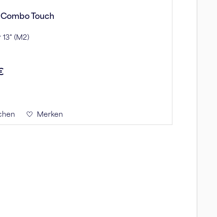
h Combo Touch
r 13" (M2)
€
chen
Merken