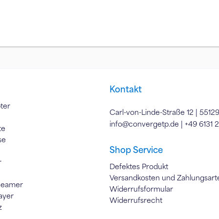
Kontakt
ter
Carl-von-Linde-Straße 12 | 5512
info@convergetp.de
| +49 6131 
te
se
Shop Service
r
Defektes Produkt
Versandkosten und Zahlungsart
Beamer
Widerrufsformular
ayer
Widerrufsrecht
z