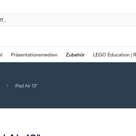
l
Präsentationsmedien
Zubehör
LEGO Education | R
iPad Air 13"