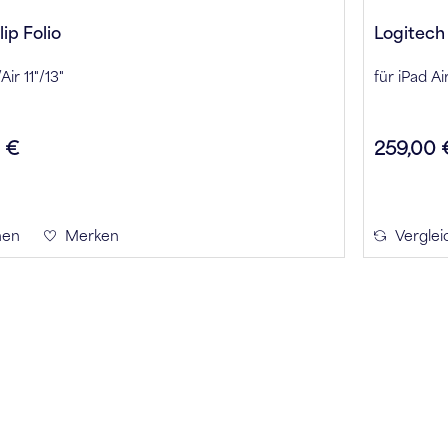
ip Folio
Logitec
Air 11"/13"
für iPad Ai
0 €
259,00 
hen
Merken
Verglei