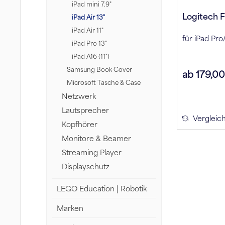
iPad mini 7.9"
Logitech Fl
iPad Air 13"
iPad Air 11"
für iPad Pro/
iPad Pro 13"
iPad A16 (11")
Samsung Book Cover
ab 179,0
Microsoft Tasche & Case
Netzwerk
Lautsprecher
Vergleic
Kopfhörer
Monitore & Beamer
Streaming Player
Displayschutz
LEGO Education | Robotik
Marken