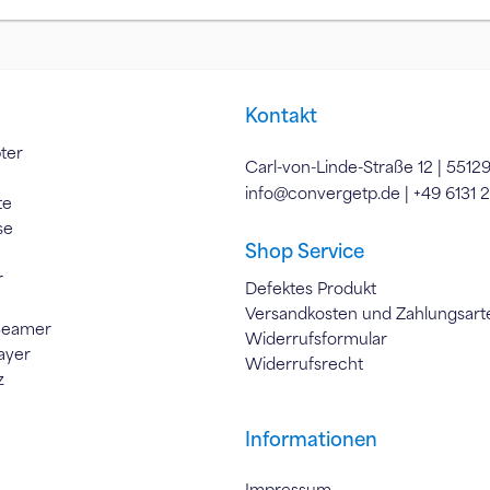
Kontakt
ter
Carl-von-Linde-Straße 12 | 5512
info@convergetp.de
| +49 6131 
te
se
Shop Service
r
Defektes Produkt
Versandkosten und Zahlungsart
Beamer
Widerrufsformular
ayer
Widerrufsrecht
z
Informationen
Impressum