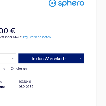
,00 €
esetzlicher MwSt.
zzgl. Versandkosten
In den Warenkorb
hen
Merken
r:
1031846
mmer:
980-0532