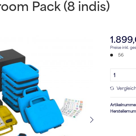
room Pack (8 indis)
1.899
Preise inkl. g
56
Vergleic
Artikelnumme
Herstellernu