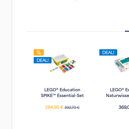
DEAL!
DEAL!
LEGO® Education
LEGO® E
SPIKE™ Essential-Set
Naturwiss
Klass
284,95 €
369,
392,70 €