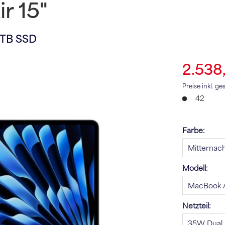
r 15"
2TB SSD
2.538
Preise inkl. g
42
Farbe:
Modell:
Netzteil: