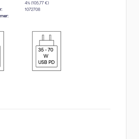
4% (105,77 €)
r:
1072708
mmer:
35 - 70
W
USB PD