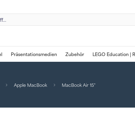
l
Präsentationsmedien
Zubehör
LEGO Education | R
Apple MacBook
MacBook Air 15"