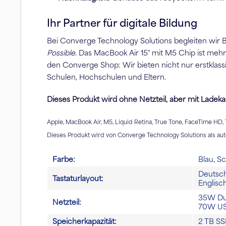
Ihr Partner für digitale Bildung
Bei Converge Technology Solutions begleiten wir B
Possible.
Das MacBook Air 15″ mit M5 Chip ist mehr a
den Converge Shop: Wir bieten nicht nur erstkla
Schulen, Hochschulen und Eltern.
Dieses Produkt wird ohne Netzteil, aber mit Ladekab
Apple, MacBook Air, M5, Liquid Retina, True Tone, FaceTime HD
Dieses Produkt wird von Converge Technology Solutions als autor
Farbe:
Blau, S
Deutsch,
Tastaturlayout:
Englisch
35W Dua
Netzteil:
70W US
Speicherkapazität:
2 TB SS