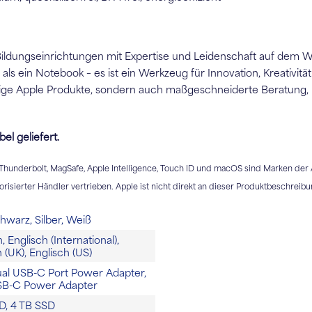
ildungseinrichtungen mit Expertise und Leidenschaft auf dem Weg
ls ein Notebook – es ist ein Werkzeug für Innovation, Kreativitä
ssige Apple Produkte, sondern auch maßgeschneiderte Beratung
el geliefert.
, Thunderbolt, MagSafe, Apple Intelligence, Touch ID und macOS sind Marken der 
isierter Händler vertrieben. Apple ist nicht direkt an dieser Produktbeschreibun
chwarz, Silber, Weiß
 Englisch (International),
 (UK), Englisch (US)
l USB-C Port Power Adapter,
B-C Power Adapter
D, 4 TB SSD