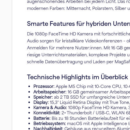
augenschonendes Arbeiten bei jedem Licht. Das robu
modernen Farben: Mitternacht, Polarstern, Silber u
Smarte Features für hybriden Unter
Die 1080p FaceTime HD Kamera mit fortschrittlich
Audio sorgen für kristallklare Videokonferenzen – 
Anmelden für mehrere Nutzer:innen. Mit 16 GB geme
riesige Unterrichtsmaterialien, komplexe Projekte
schnelle Datenübertragung und Laden per MagSafe.
Technische Highlights im Überblick
Prozessor:
Apple M5 Chip mit 10‑Core CPU, 10
Arbeitsspeicher:
16 GB gemeinsamer Arbeitsspeic
Speicher:
ab 2 TB SSD für umfangreiche Unterri
Display:
15,3″ Liquid Retina Display mit True Ton
Kamera & Audio:
1080p FaceTime HD Kamera, 3 
Konnektivität:
2× Thunderbolt / USB‑C, WLAN 6E
Batterie:
Bis zu 18 Stunden Batterielaufzeit für 
Betriebssystem:
macOS mit Apple Intelligence (
Nachhaltigkeit:
Gehäuse aus recyceltem Aluminium