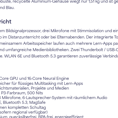
ste, recycelte Aluminium-Gehäuse wiegt nur 1,51 kg und ist gera
nd Blau.
richt
em Bildsignalprozessor, drei Mikrofone mit Stimmisolation und 
ob im Distanzunterricht oder bei Elternabenden. Der integrierte 
insamem Arbeitsspeicher laufen auch mehrere Lern-Apps parallel
 und umfangreiche Medienbibliotheken. Zwei Thunderbolt / USB‑C
 WLAN 6E und Bluetooth 5.3 garantieren zuverlässige Verbindu
‑Core GPU und 16‑Core Neural Engine
her für flüssiges Multitasking mit Lern-Apps
chtsmaterialien, Projekte und Medien
e, P3-Farbraum, 500 Nits
Mikrofone, 6-Lautsprecher-System mit räumlichem Audio
, Bluetooth 5.3, MagSafe
einen kompletten Schultag
sofern regional verfügbar)
, quecksilberfrei, BPA-frei, energieeffizient