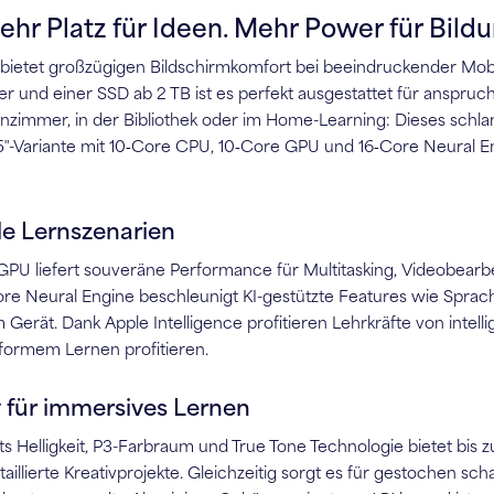
hr Platz für Ideen. Mehr Power für Bildu
etet großzügigen Bildschirmkomfort bei beeindruckender Mobilit
r und einer SSD ab 2 TB ist es perfekt ausgestattet für anspruch
nzimmer, in der Bibliothek oder im Home-Learning: Dieses schla
 15″-Variante mit 10‑Core CPU, 10‑Core GPU und 16‑Core Neural 
ale Lernszenarien
U liefert souveräne Performance für Multitasking, Videobearbei
ore Neural Engine beschleunigt KI-gestützte Features wie Sprac
erät. Dank Apple Intelligence profitieren Lehrkräfte von intel
formem Lernen profitieren.
ay für immersives Lernen
ts Helligkeit, P3-Farbraum und True Tone Technologie bietet bis z
taillierte Kreativprojekte. Gleichzeitig sorgt es für gestochen sc