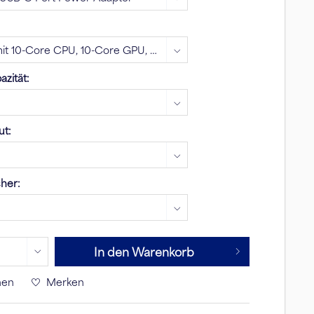
zität:
ut:
cher:
In den Warenkorb
hen
Merken