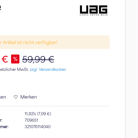
e
 Artikel ist nicht verfügbar!
 €
59,99 €
esetzlicher MwSt.
zzgl. Versandkosten
hen
Merken
11,82% (7,09 €)
r:
709651
mmer:
321076114040