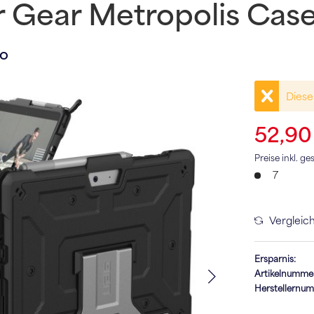
 Gear Metropolis Cas
Go
Dieser
52,90
Preise inkl. g
7
Vergleic
Ersparnis:
Artikelnumme
Herstellernu