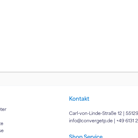
Kontakt
ter
Carl-von-Linde-Straße 12 | 5512
info@convergetp.de
| +49 6131 
te
se
Shop Service