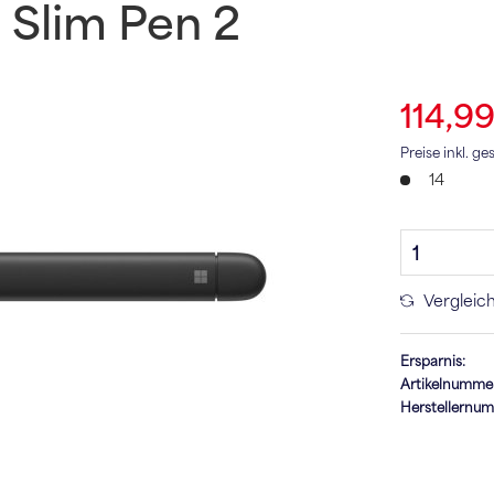
 Slim Pen 2
114,9
Preise inkl. g
14
Vergleic
Ersparnis:
Artikelnumme
Herstellernu