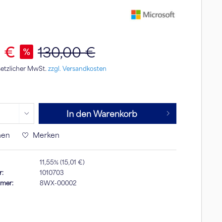
9 €
130,00 €
esetzlicher MwSt.
zzgl. Versandkosten
In den Warenkorb
hen
Merken
11,55% (15,01 €)
r:
1010703
mmer:
8WX-00002