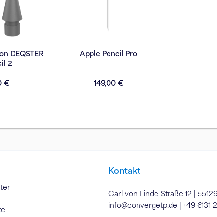
 von DEQSTER
Apple Pencil Pro
il 2
0 €
149,00 €
Kontakt
ter
Carl-von-Linde-Straße 12 | 5512
info@convergetp.de
| +49 6131 
te