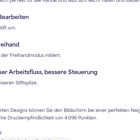
sich perfekt für alle Hände und lässt sich leicht halten und steuer
Bearbeiten
tift um.
reihand
 der Freihandmodus initiiert.
er Arbeitsfluss, bessere Steuerung
eren Stiftspitze.
erten Designs können Sie den Bildschirm bei einer perfekten Nei
che Druckempfindlichkeit von 4.096 Punkten.
z