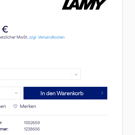
 €
esetzlicher MwSt.
zzgl. Versandkosten
In den Warenkorb
hen
Merken
r:
1052659
mmer:
1238656