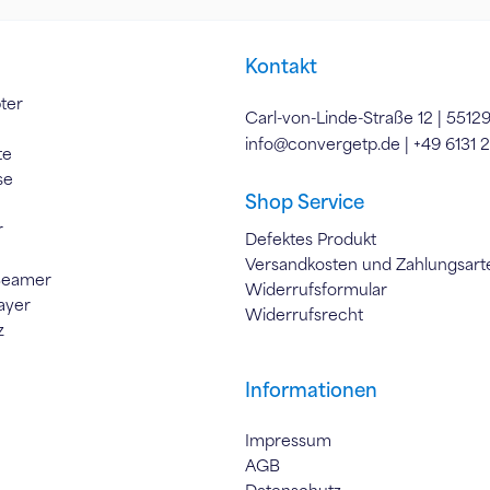
Kontakt
ter
Carl-von-Linde-Straße 12 | 5512
info@convergetp.de
| +49 6131 
te
se
Shop Service
r
Defektes Produkt
Versandkosten und Zahlungsart
Beamer
Widerrufsformular
ayer
Widerrufsrecht
z
Informationen
Impressum
AGB