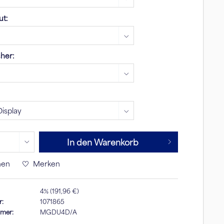
ut:
cher:
In den Warenkorb
hen
Merken
4% (191,96 €)
r:
1071865
mmer:
MGDU4D/A