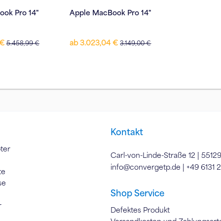
ook Pro 14"
Apple MacBook Pro 14"
 €
ab 3.023,04 €
5.458,99 €
3.149,00 €
Kontakt
ter
Carl-von-Linde-Straße 12 | 5512
info@convergetp.de
| +49 6131 
te
se
Shop Service
r
Defektes Produkt