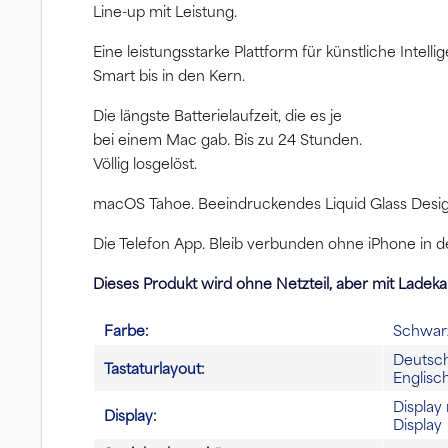
Line-up mit Leistung.
Eine leistungs­starke Platt­form für künstliche Intellig
Smart bis in den Kern.
Die längste Batterie­laufzeit, die es je
bei einem Mac gab. Bis zu 24 Stun­den.
Völlig losgelöst.
macOS Tahoe. Beein­druckendes Liquid Glass Design, 
Die Telefon App. Bleib verbunden ohne iPhone in d
Dieses Produkt wird ohne Netzteil, aber mit Ladekab
Farbe:
Schwarz
Deutsch,
Tastaturlayout:
Englisch
Display
Display:
Display